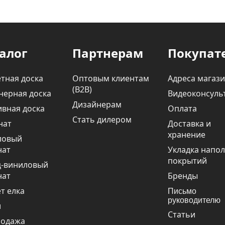
алог
Партнерам
Покупат
тная доска
Оптовым клиентам
Адреса магаз
(В2В)
нерная доска
Видеоконсуль
Дизайнерам
вная доска
Оплата
Стать дилером
нат
Доставка и
хранение
ловый
нат
Укладка напо
покрытий
ц-виниловый
нат
Бренды
т елка
Письмо
руководителю
и
Статьи
родажа