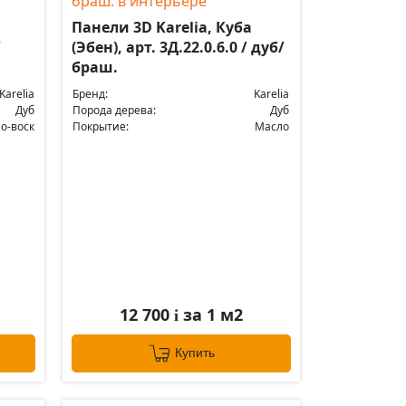
Панели 3D Karelia, Куба
/
(Эбен), арт. 3Д.22.0.6.0 / дуб/
браш.
Karelia
Бренд:
Karelia
Дуб
Порода дерева:
Дуб
о-воск
Покрытие:
Масло
12 700
за 1 м2
i
Купить