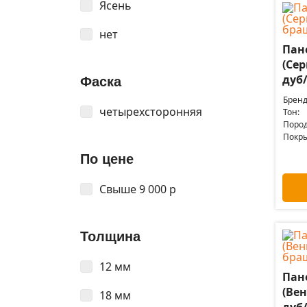
Ясень
нет
Пане
(Сер
дуб
Фаска
Бренд
четырехсторонняя
Тон:
Пород
Покры
По цене
Свыше 9 000 р
Толщина
12 мм
Пане
(Вен
18 мм
дуб