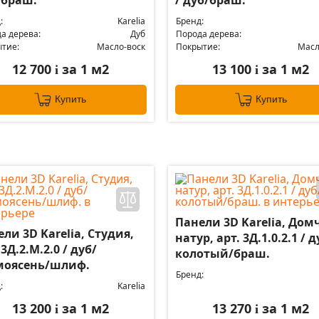
:
Karelia
Бренд:
а дерева:
Дуб
Порода дерева:
тие:
Масло-воск
Покрытие:
Масл
12 700
за 1 м2
13 100
за 1 м2
i
i
Купить
Купить
Панели 3D Karelia, Дом
ли 3D Karelia, Студия,
натур, арт. 3Д.1.0.2.1 / д
 3Д.2.М.2.0 / дуб/
колотый/браш.
моясень/шлиф.
Бренд:
:
Karelia
13 200
за 1 м2
13 270
за 1 м2
i
i