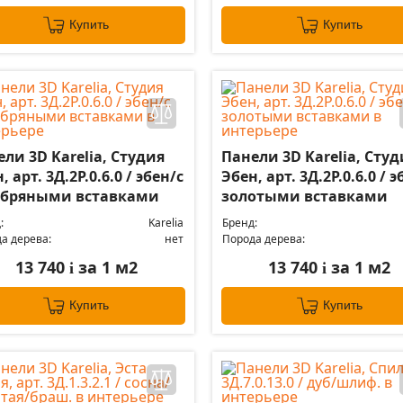
Купить
Купить
ли 3D Karelia, Студия
Панели 3D Karelia, Студ
, арт. 3Д.2Р.0.6.0 / эбен/с
Эбен, арт. 3Д.2Р.0.6.0 / э
ебряными вставками
золотыми вставками
:
Karelia
Бренд:
а дерева:
нет
Порода дерева:
13 740
за 1 м2
13 740
за 1 м2
i
i
Купить
Купить