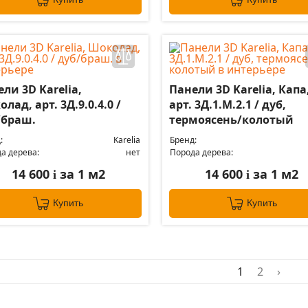
ли 3D Karelia,
Панели 3D Karelia, Капа
лад, арт. 3Д.9.0.4.0 /
арт. 3Д.1.М.2.1 / дуб,
/браш.
термоясень/колотый
:
Karelia
Бренд:
а дерева:
нет
Порода дерева:
14 600
за 1 м2
14 600
за 1 м2
i
i
Купить
Купить
1
2
›