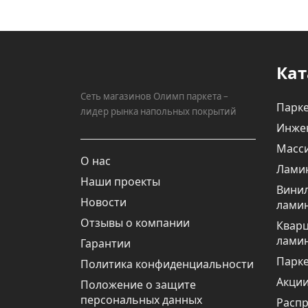
Кат
Сеть магазинов Олимп паркета –
Парке
лидер рынка напольных покрытий
Инже
Масси
О нас
Лами
Наши проекты
Вини
Новости
лами
Отзывы о компании
Квар
лами
Гарантии
Парке
Политика конфиденциальности
Акци
Положение о защите
персональных данных
Расп