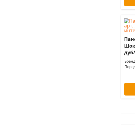
Пане
Шоко
дуб
Бренд
Пород