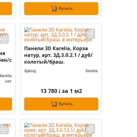
Купить
Панели 3D Karelia, Корза
ия
натур, арт. 3Д.3.0.2.1 / дуб/
бен/с
колотый/браш.
Бренд:
Karelia
Karelia
нет
13 780
за 1 м2
i
Купить