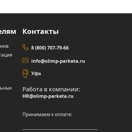
елям
Контакты
инов
8 (800) 707-79-66
тация
info@olimp-parketa.ru
Уфа
льных
Работа в компании:
HR@olimp-parketa.ru
Принимаем к оплате: