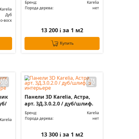
Бренд:
Karelia
Порода дерева:
нет
Karelia
Дуб
о-воск
13 200
за 1 м2
i
Купить
чик
Панели 3D Karelia, Астра,
уб/
арт. 3Д.3.0.2.0 / дуб/шлиф.
Бренд:
Karelia
Порода дерева:
нет
Karelia
13 300
за 1 м2
i