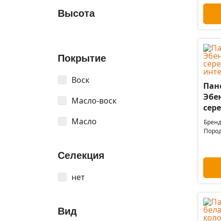
Высота
Покрытие
Воск
Пане
Эбен
Масло-воск
сер
Масло
Бренд
Пород
Селекция
нет
Вид