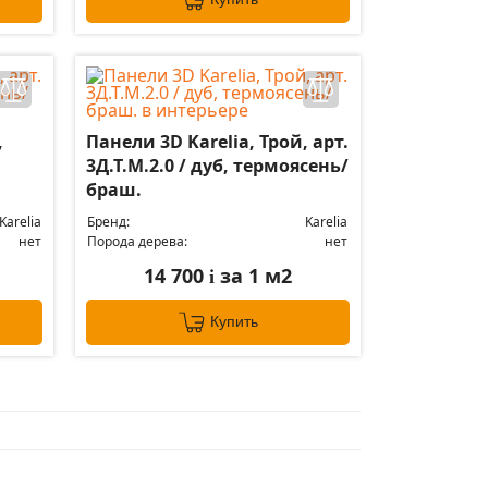
,
Панели 3D Karelia, Трой, арт.
3Д.Т.М.2.0 / дуб, термоясень/
браш.
Karelia
Бренд:
Karelia
нет
Порода дерева:
нет
14 700
за 1 м2
i
Купить