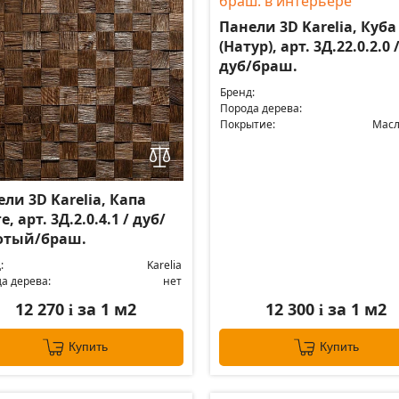
Панели 3D Karelia, Куба
(Натур), арт. 3Д.22.0.2.0 
дуб/браш.
Бренд:
Порода дерева:
Покрытие:
Масл
ли 3D Karelia, Капа
е, арт. 3Д.2.0.4.1 / дуб/
отый/браш.
:
Karelia
а дерева:
нет
12 270
за 1 м2
12 300
за 1 м2
i
i
Купить
Купить